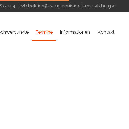
872104
direktion@campusmirabell-ms.salzburg.at
Schwerpunkte
Termine
Informationen
Kontakt