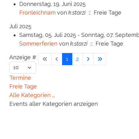
Donnerstag, 19. Juni 2025
Fronleichnam
von
k.starzi
:: Freie Tage
Juli 2025
Samstag, 05. Juli 2025 - Sonntag, 07. Septem
Sommerferien
von
k.starzi
:: Freie Tage
Limite der Paginierungsliste
Anzeige #
1
2
Termine
Freie Tage
Alle Kategorien ...
Events aller Kategorien anzeigen