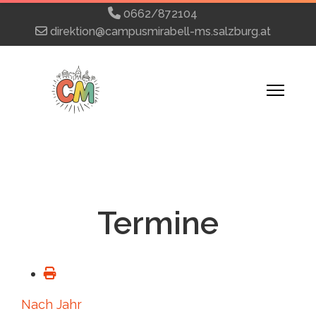
0662/872104
direktion@campusmirabell-ms.salzburg.at
Termine
Nach Jahr