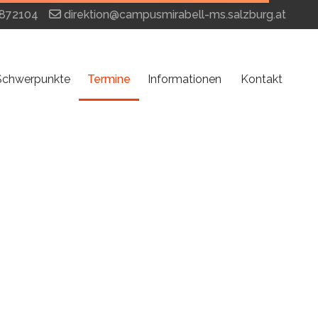
872104
direktion@campusmirabell-ms.salzburg.at
Schwerpunkte
Termine
Informationen
Kontakt