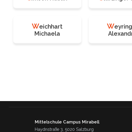
W
W
eichhart
eyrin
Michaela
Alexand
Mittelschule Campus Mirabell
Haydnstraße 3, 5020 Salzburg