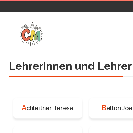
Lehrerinnen und Lehrer
A
B
chleitner Teresa
ellon Jo