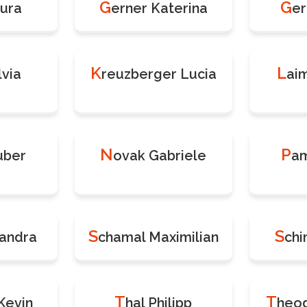
G
G
aura
erner Katerina
er
K
L
lvia
reuzberger Lucia
ai
N
P
uber
ovak Gabriele
am
S
S
xandra
chamal Maximilian
chi
T
T
Kevin
hal Philipp
heod