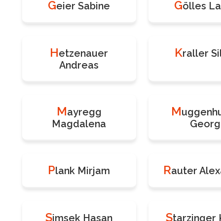
G
G
eier Sabine
ölles L
H
K
etzenauer
raller Si
Andreas
M
M
ayregg
uggenh
Magdalena
Georg
P
R
lank Mirjam
auter Ale
S
S
imsek Hasan
tarzinger 