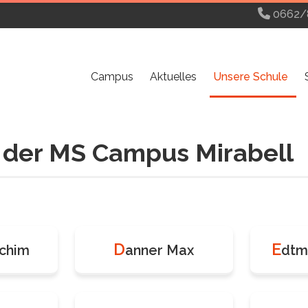
0662/
Campus
Aktuelles
Unsere Schule
 der MS Campus Mirabell
D
E
achim
anner Max
dtm