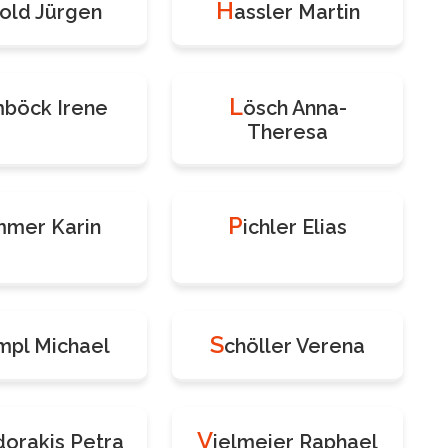
H
old Jürgen
assler Martin
L
mböck Irene
ösch Anna-
Theresa
P
mer Karin
ichler Elias
S
mpl Michael
chöller Verena
V
orakis Petra
ielmeier Raphael