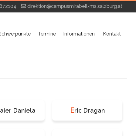
872104
direktion@campusmirabell-ms.salzburg.at
Schwerpunkte
Termine
Informationen
Kontakt
E
aier Daniela
ric Dragan