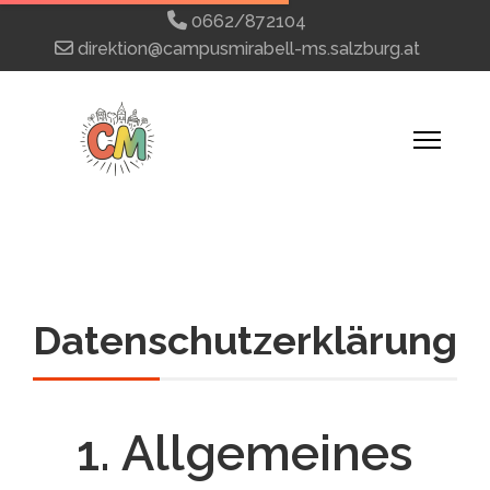
0662/872104
direktion@campusmirabell-ms.salzburg.at
Datenschutzerklärung
1. Allgemeines