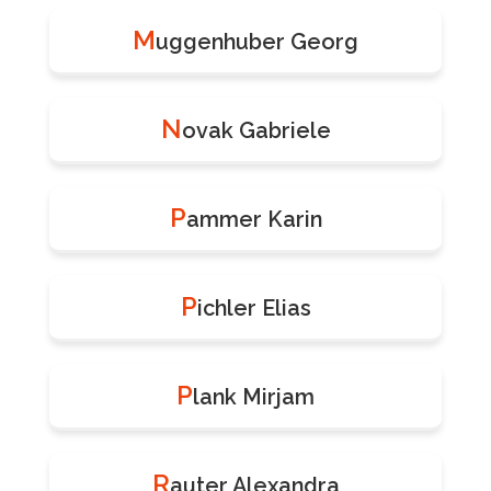
M
uggenhuber Georg
N
ovak Gabriele
P
ammer Karin
P
ichler Elias
P
lank Mirjam
R
auter Alexandra