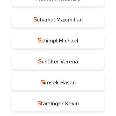
S
chamal Maximilian
S
chimpl Michael
S
chöller Verena
S
imsek Hasan
S
tarzinger Kevin