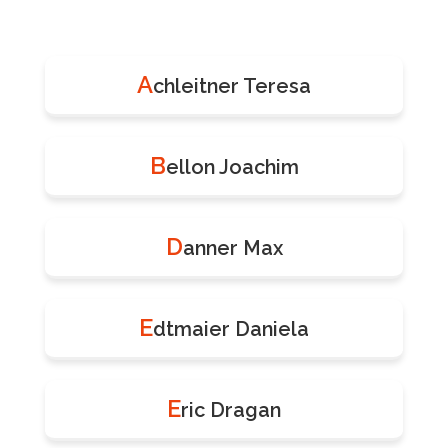
A
chleitner Teresa
B
ellon Joachim
D
anner Max
E
dtmaier Daniela
E
ric Dragan