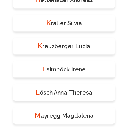
etzenauer Andreas
K
raller Silvia
K
reuzberger Lucia
L
aimböck Irene
L
ösch Anna-Theresa
M
ayregg Magdalena