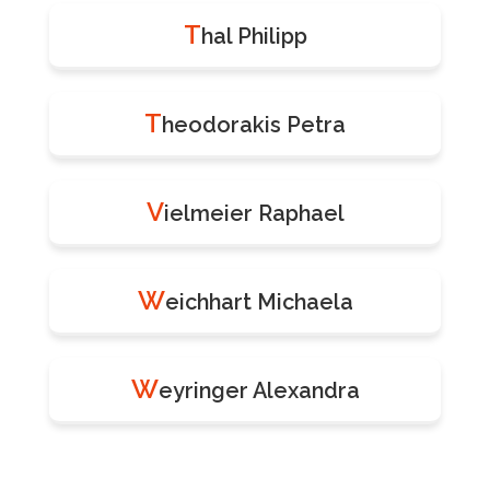
T
hal Philipp
T
heodorakis Petra
V
ielmeier Raphael
W
eichhart Michaela
W
eyringer Alexandra