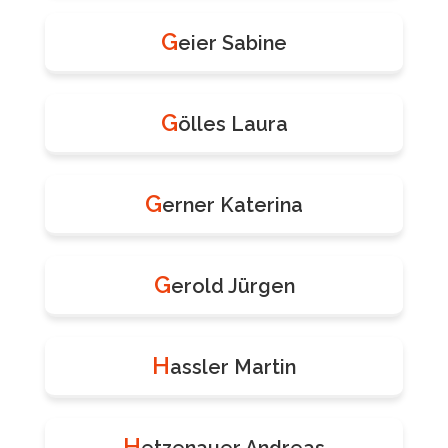
G
eier Sabine
G
ölles Laura
G
erner Katerina
G
erold Jürgen
H
assler Martin
H