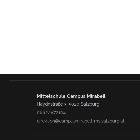
Mittelschule Campus Mirabell
Haydnstraße 3, 5020 Salzburg
0662/872104
direktion@campusmirabell-ms.salzburg.at