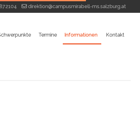
872104
direktion@campusmirabell-ms.salzburg.at
Schwerpunkte
Termine
Informationen
Kontakt