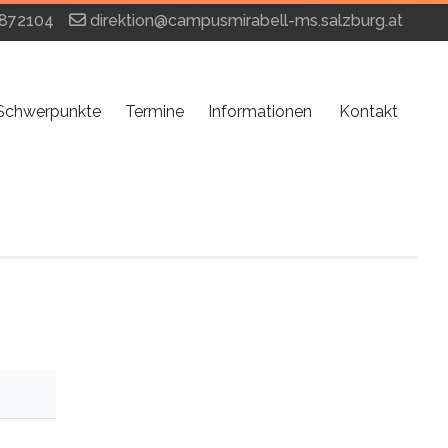
872104
direktion@campusmirabell-ms.salzburg.at
Schwerpunkte
Termine
Informationen
Kontakt