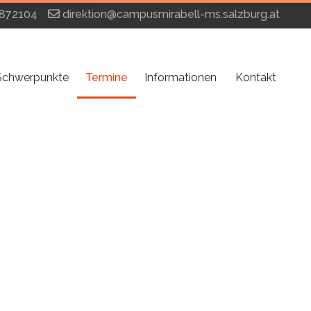
872104
direktion@campusmirabell-ms.salzburg.at
Schwerpunkte
Termine
Informationen
Kontakt