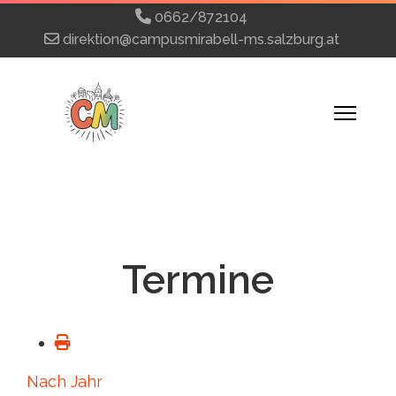
0662/872104
direktion@campusmirabell-ms.salzburg.at
Termine
Nach Jahr